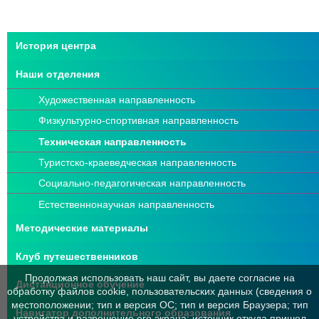
История центра
Наши отделения
Художественная направленность
Физкультурно-спортивная направленность
Техническая направленность
Туристско-краеведческая направленность
Социально-педагогическая направленность
Естественнонаучная направленность
Методические материалы
Клуб путешественников
Продолжая использовать наш сайт, вы даете согласие на
Дистанционное обучение
обработку файлов cookie, пользовательских данных (сведения о
местоположении; тип и версия ОС; тип и версия Браузера; тип
Навигатор дополнительного образования
устройства и разрешение его экрана; источник откуда пришел