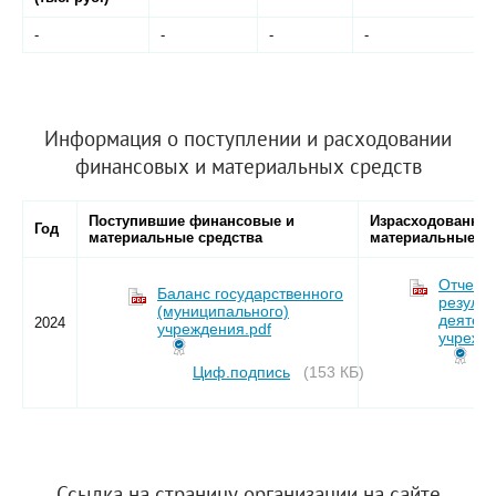
-
-
-
-
Информация о поступлении и расходовании
финансовых и материальных средств
Поступившие финансовые и
Израсходованны
Год
материальные средства
материальные ср
Отчет 
Баланс государственного
результ
(муниципального)
деятел
2024
учреждения.pdf
учрежде
Циф.подпись
(153 КБ)
Ци
Ccылка на страницу организации на сайте