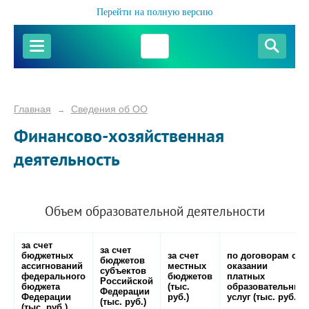
Перейти на полную версию
Главная
Сведения об ОО
→
Финансово-хозяйственная
деятельность
Объем образовательной деятельности
за счет
за счет
бюджетных
за счет
по договорам об
бюджетов
ассигнований
местных
оказании
субъектов
федерального
бюджетов
платных
Российской
бюджета
(тыс.
образовательных
Федерации
Федерации
руб.)
услуг (тыс. руб.)
(тыс. руб.)
(тыс. руб.)