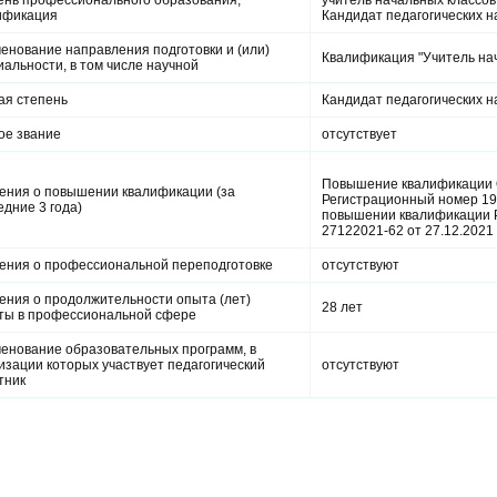
ификация
Кандидат педагогических н
енование направления подготовки и (или)
Квалификация "Учитель нач
иальности, в том числе научной
ая степень
Кандидат педагогических н
ое звание
отсутствует
Повышение квалификации
ения о повышении квалификации (за
Регистрационный номер 196
едние 3 года)
повышении квалификации 
27122021-62 от 27.12.2021 г
ения о профессиональной переподготовке
отсутствуют
ения о продолжительности опыта (лет)
28 лет
ты в профессиональной сфере
енование образовательных программ, в
изации которых участвует педагогический
отсутствуют
тник