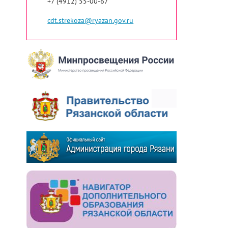
+7 (4912) 55-00-67
cdt.strekoza@ryazan.gov.ru