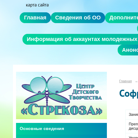
карта сайта
Главная
Сведения об ОО
Дополнит
Информация об аккаунтах молодежных 
Анон
Главная
→
Соф
Зани
Преп
дисц
Основные сведения
Уров