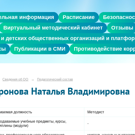
ельная информация
Расписание
Безопаснос
Виртуальный методический кабинет
Отзывы
и детских общественных организаций и платфор
сы
Публикации в СМИ
Противодействие кор
Сведения об ОО
→
Педагогический состав
ронова Наталья Владимировна
маемая должность
Методист
одаваемые учебные предметы, курсы,
-
иплины (модули)
ень профессионального образования,
учитель начальных классов