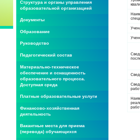
Структура и органы управления
квал
образовательной организацией
Наим
спец
Документы
Учен
Образование
Учен
Руководство
Свед
Педагогический состав
посл
Материально-техническое
обеспечение и оснащенность
Свед
образовательного процесса.
Свед
Доступная среда
рабо
Платные образовательные услуги
Наим
реал
рабо
Финансово-хозяйственная
деятельность
Вакантные места для приема
(перевода) обучающихся