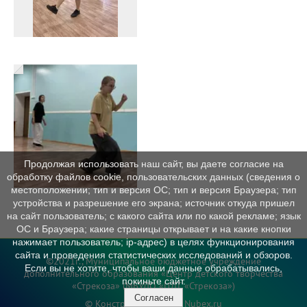
Продолжая использовать наш сайт, вы даете согласие на
обработку файлов cookie, пользовательских данных (сведения о
местоположении; тип и версия ОС; тип и версия Браузера; тип
устройства и разрешение его экрана; источник откуда пришел
на сайт пользователь; с какого сайта или по какой рекламе; язык
ОС и Браузера; какие страницы открывает и на какие кнопки
нажимает пользователь; ip-адрес) в целях функционирования
сайта и проведения статистических исследований и обзоров.
©2021г., Муниципальное бюджетное учреждение
Если вы не хотите, чтобы ваши данные обрабатывались,
дополнительного образования «Центр детского творчества
покиньте сайт.
«Стрекоза» (МБУДО «ЦДТ «Стрекоза»)
Согласен
© Конструктор сайтов
Nubex.ru