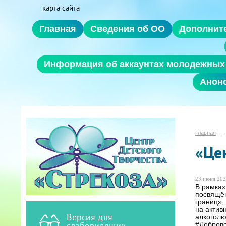
карта сайта
Главная
Сведения об ОО
Дополнит
Информация об аккаунтах молодежных 
Анон
Главная
→
«Це
23 июня 202
В рамках
посвящён
границ»,
на актив
Версия для
алкоголю
слабовидящих
#Добров