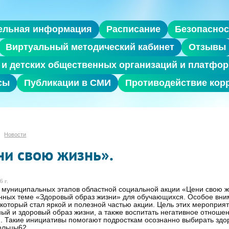
ельная информация
Расписание
Безопаснос
Виртуальный методический кабинет
Отзывы
и детских общественных организаций и платфор
сы
Публикации в СМИ
Противодействие кор
Новости
ни свою жизнь».
6 г.
 муниципальных этапов областной социальной акции «Цени свою ж
ных теме «Здоровый образ жизни» для обучающихся. Особое вним
 который стал яркой и полезной частью акции. Цель этих меропри
ный и здоровый образ жизни, а также воспитать негативное отноше
. Такие инициативы помогают подросткам осознанно выбирать зд
ольцы62.