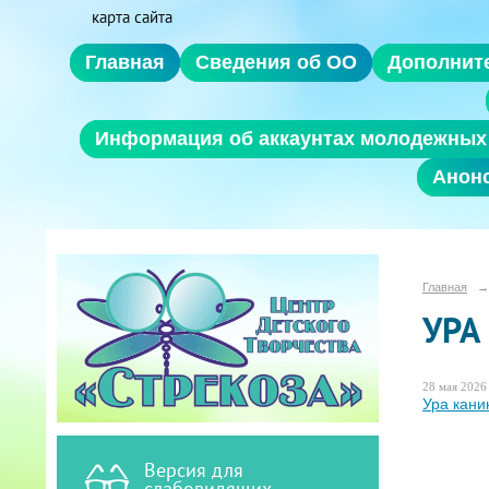
карта сайта
Главная
Сведения об ОО
Дополнит
Информация об аккаунтах молодежных 
Анон
Главная
→
УРА
28 мая 2026 
Ура кани
Версия для
слабовидящих